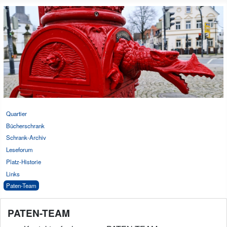
Quartier
Bücherschrank
Schrank-Archiv
Leseforum
Platz-Historie
Links
Paten-Team
PATEN-TEAM