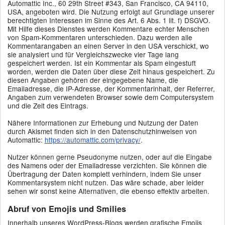
Automattic Inc., 60 29th Street #343, San Francisco, CA 94110,
USA, angeboten wird. Die Nutzung erfolgt auf Grundlage unserer
berechtigten Interessen im Sinne des Art. 6 Abs. 1 lit. f) DSGVO.
Mit Hilfe dieses Dienstes werden Kommentare echter Menschen
von Spam-Kommentaren unterschieden. Dazu werden alle
Kommentarangaben an einen Server in den USA verschickt, wo
sie analysiert und für Vergleichszwecke vier Tage lang
gespeichert werden. Ist ein Kommentar als Spam eingestuft
worden, werden die Daten über diese Zeit hinaus gespeichert. Zu
diesen Angaben gehören der eingegebene Name, die
Emailadresse, die IP-Adresse, der Kommentarinhalt, der Referrer,
Angaben zum verwendeten Browser sowie dem Computersystem
und die Zeit des Eintrags.
Nähere Informationen zur Erhebung und Nutzung der Daten
durch Akismet finden sich in den Datenschutzhinweisen von
Automattic:
https://automattic.com/privacy/
.
Nutzer können gerne Pseudonyme nutzen, oder auf die Eingabe
des Namens oder der Emailadresse verzichten. Sie können die
Übertragung der Daten komplett verhindern, indem Sie unser
Kommentarsystem nicht nutzen. Das wäre schade, aber leider
sehen wir sonst keine Alternativen, die ebenso effektiv arbeiten.
Abruf von Emojis und Smilies
Innerhalb unseres WordPress-Blogs werden grafische Emojis