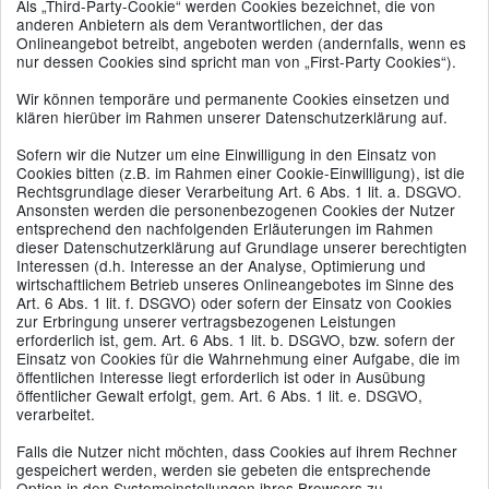
Als „Third-Party-Cookie“ werden Cookies bezeichnet, die von
anderen Anbietern als dem Verantwortlichen, der das
Onlineangebot betreibt, angeboten werden (andernfalls, wenn es
nur dessen Cookies sind spricht man von „First-Party Cookies“).
Wir können temporäre und permanente Cookies einsetzen und
klären hierüber im Rahmen unserer Datenschutzerklärung auf.
Sofern wir die Nutzer um eine Einwilligung in den Einsatz von
Cookies bitten (z.B. im Rahmen einer Cookie-Einwilligung), ist die
Rechtsgrundlage dieser Verarbeitung Art. 6 Abs. 1 lit. a. DSGVO.
Ansonsten werden die personenbezogenen Cookies der Nutzer
entsprechend den nachfolgenden Erläuterungen im Rahmen
dieser Datenschutzerklärung auf Grundlage unserer berechtigten
Interessen (d.h. Interesse an der Analyse, Optimierung und
wirtschaftlichem Betrieb unseres Onlineangebotes im Sinne des
Art. 6 Abs. 1 lit. f. DSGVO) oder sofern der Einsatz von Cookies
zur Erbringung unserer vertragsbezogenen Leistungen
erforderlich ist, gem. Art. 6 Abs. 1 lit. b. DSGVO, bzw. sofern der
Einsatz von Cookies für die Wahrnehmung einer Aufgabe, die im
öffentlichen Interesse liegt erforderlich ist oder in Ausübung
öffentlicher Gewalt erfolgt, gem. Art. 6 Abs. 1 lit. e. DSGVO,
verarbeitet.
Falls die Nutzer nicht möchten, dass Cookies auf ihrem Rechner
gespeichert werden, werden sie gebeten die entsprechende
Option in den Systemeinstellungen ihres Browsers zu