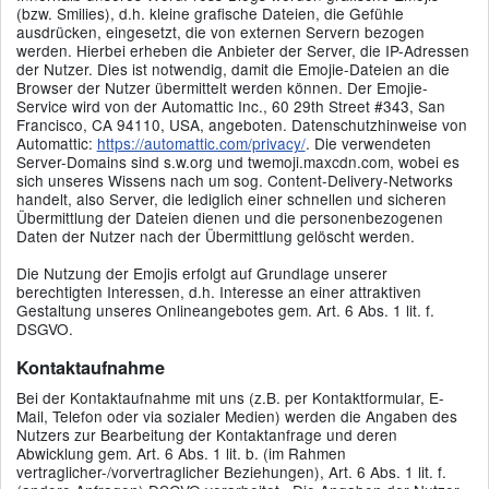
(bzw. Smilies), d.h. kleine grafische Dateien, die Gefühle
ausdrücken, eingesetzt, die von externen Servern bezogen
werden. Hierbei erheben die Anbieter der Server, die IP-Adressen
der Nutzer. Dies ist notwendig, damit die Emojie-Dateien an die
Browser der Nutzer übermittelt werden können. Der Emojie-
Service wird von der Automattic Inc., 60 29th Street #343, San
Francisco, CA 94110, USA, angeboten. Datenschutzhinweise von
Automattic:
https://automattic.com/privacy/
. Die verwendeten
Server-Domains sind s.w.org und twemoji.maxcdn.com, wobei es
sich unseres Wissens nach um sog. Content-Delivery-Networks
handelt, also Server, die lediglich einer schnellen und sicheren
Übermittlung der Dateien dienen und die personenbezogenen
Daten der Nutzer nach der Übermittlung gelöscht werden.
Die Nutzung der Emojis erfolgt auf Grundlage unserer
berechtigten Interessen, d.h. Interesse an einer attraktiven
Gestaltung unseres Onlineangebotes gem. Art. 6 Abs. 1 lit. f.
DSGVO.
Kontaktaufnahme
Bei der Kontaktaufnahme mit uns (z.B. per Kontaktformular, E-
Mail, Telefon oder via sozialer Medien) werden die Angaben des
Nutzers zur Bearbeitung der Kontaktanfrage und deren
Abwicklung gem. Art. 6 Abs. 1 lit. b. (im Rahmen
vertraglicher-/vorvertraglicher Beziehungen), Art. 6 Abs. 1 lit. f.