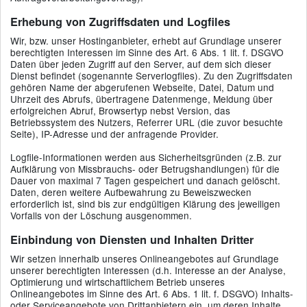
Erhebung von Zugriffsdaten und Logfiles
Wir, bzw. unser Hostinganbieter, erhebt auf Grundlage unserer
berechtigten Interessen im Sinne des Art. 6 Abs. 1 lit. f. DSGVO
Daten über jeden Zugriff auf den Server, auf dem sich dieser
Dienst befindet (sogenannte Serverlogfiles). Zu den Zugriffsdaten
gehören Name der abgerufenen Webseite, Datei, Datum und
Uhrzeit des Abrufs, übertragene Datenmenge, Meldung über
erfolgreichen Abruf, Browsertyp nebst Version, das
Betriebssystem des Nutzers, Referrer URL (die zuvor besuchte
Seite), IP-Adresse und der anfragende Provider.
Logfile-Informationen werden aus Sicherheitsgründen (z.B. zur
Aufklärung von Missbrauchs- oder Betrugshandlungen) für die
Dauer von maximal 7 Tagen gespeichert und danach gelöscht.
Daten, deren weitere Aufbewahrung zu Beweiszwecken
erforderlich ist, sind bis zur endgültigen Klärung des jeweiligen
Vorfalls von der Löschung ausgenommen.
Einbindung von Diensten und Inhalten Dritter
Wir setzen innerhalb unseres Onlineangebotes auf Grundlage
unserer berechtigten Interessen (d.h. Interesse an der Analyse,
Optimierung und wirtschaftlichem Betrieb unseres
Onlineangebotes im Sinne des Art. 6 Abs. 1 lit. f. DSGVO) Inhalts-
oder Serviceangebote von Drittanbietern ein, um deren Inhalte