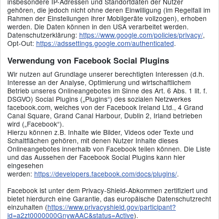
insbesondere IP-Adressen und Standortdaten der Nutzer
gehören, die jedoch nicht ohne deren Einwilligung (im Regelfall im
Rahmen der Einstellungen ihrer Mobilgeräte vollzogen), erhoben
werden. Die Daten können in den USA verarbeitet werden.
Datenschutzerklärung:
https://www.google.com/policies/privacy/
,
Opt-Out:
https://adssettings.google.com/authenticated
.
Verwendung von Facebook Social Plugins
Wir nutzen auf Grundlage unserer berechtigten Interessen (d.h.
Interesse an der Analyse, Optimierung und wirtschaftlichem
Betrieb unseres Onlineangebotes im Sinne des Art. 6 Abs. 1 lit. f.
DSGVO) Social Plugins („Plugins“) des sozialen Netzwerkes
facebook.com, welches von der Facebook Ireland Ltd., 4 Grand
Canal Square, Grand Canal Harbour, Dublin 2, Irland betrieben
wird („Facebook“).
Hierzu können z.B. Inhalte wie Bilder, Videos oder Texte und
Schaltflächen gehören, mit denen Nutzer Inhalte dieses
Onlineangebotes innerhalb von Facebook teilen können. Die Liste
und das Aussehen der Facebook Social Plugins kann hier
eingesehen
werden:
https://developers.facebook.com/docs/plugins/
.
Facebook ist unter dem Privacy-Shield-Abkommen zertifiziert und
bietet hierdurch eine Garantie, das europäische Datenschutzrecht
einzuhalten (
https://www.privacyshield.gov/participant?
id=a2zt0000000GnywAAC&status=Active
).