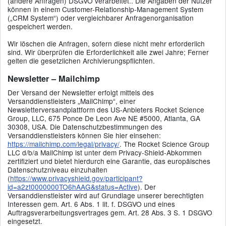
(andere Anfragen) DSGVO verarbeitet.. Die Angaben der Nutzer
können in einem Customer-Relationship-Management System
(„CRM System“) oder vergleichbarer Anfragenorganisation
gespeichert werden.
Wir löschen die Anfragen, sofern diese nicht mehr erforderlich
sind. Wir überprüfen die Erforderlichkeit alle zwei Jahre; Ferner
gelten die gesetzlichen Archivierungspflichten.
Newsletter – Mailchimp
Der Versand der Newsletter erfolgt mittels des
Versanddienstleisters „MailChimp“, einer
Newsletterversandplattform des US-Anbieters Rocket Science
Group, LLC, 675 Ponce De Leon Ave NE #5000, Atlanta, GA
30308, USA. Die Datenschutzbestimmungen des
Versanddienstleisters können Sie hier einsehen:
https://mailchimp.com/legal/privacy/
. The Rocket Science Group
LLC d/b/a MailChimp ist unter dem Privacy-Shield-Abkommen
zertifiziert und bietet hierdurch eine Garantie, das europäisches
Datenschutzniveau einzuhalten
(
https://www.privacyshield.gov/participant?
id=a2zt0000000TO6hAAG&status=Active
). Der
Versanddienstleister wird auf Grundlage unserer berechtigten
Interessen gem. Art. 6 Abs. 1 lit. f. DSGVO und eines
Auftragsverarbeitungsvertrages gem. Art. 28 Abs. 3 S. 1 DSGVO
eingesetzt.