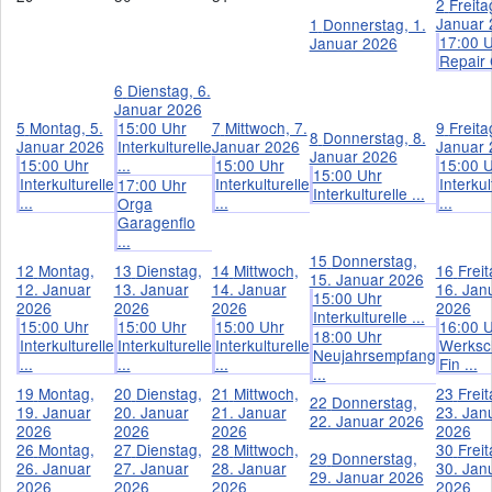
2
Freita
Januar 
1
Donnerstag, 1.
17:00 
Januar 2026
Repair 
6
Dienstag, 6.
Januar 2026
5
Montag, 5.
15:00 Uhr
7
Mittwoch, 7.
9
Freita
8
Donnerstag, 8.
Januar 2026
Interkulturelle
Januar 2026
Januar 
Januar 2026
15:00 Uhr
...
15:00 Uhr
15:00 
15:00 Uhr
Interkulturelle
Interkulturelle
Interkul
17:00 Uhr
Interkulturelle ...
...
...
...
Orga
Garagenflo
...
15
Donnerstag,
12
Montag,
13
Dienstag,
14
Mittwoch,
16
Freit
15. Januar 2026
12. Januar
13. Januar
14. Januar
16. Jan
15:00 Uhr
2026
2026
2026
2026
Interkulturelle ...
15:00 Uhr
15:00 Uhr
15:00 Uhr
16:00 
18:00 Uhr
Interkulturelle
Interkulturelle
Interkulturelle
Werksc
Neujahrsempfang
...
...
...
Fin ...
...
19
Montag,
20
Dienstag,
21
Mittwoch,
23
Freit
22
Donnerstag,
19. Januar
20. Januar
21. Januar
23. Jan
22. Januar 2026
2026
2026
2026
2026
26
Montag,
27
Dienstag,
28
Mittwoch,
30
Freit
29
Donnerstag,
26. Januar
27. Januar
28. Januar
30. Jan
29. Januar 2026
2026
2026
2026
2026