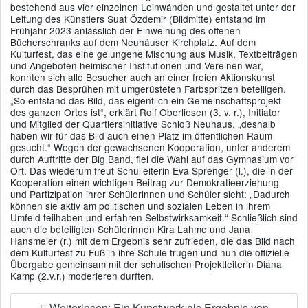
bestehend aus vier einzelnen Leinwänden und gestaltet unter der
Leitung des Künstlers Suat Özdemir (Bildmitte) entstand im
Frühjahr 2023 anlässlich der Einweihung des offenen
Bücherschranks auf dem Neuhäuser Kirchplatz. Auf dem
Kulturfest, das eine gelungene Mischung aus Musik, Textbeiträgen
und Angeboten heimischer Institutionen und Vereinen war,
konnten sich alle Besucher auch an einer freien Aktionskunst
durch das Besprühen mit umgerüsteten Farbspritzen beteiligen.
„So entstand das Bild, das eigentlich ein Gemeinschaftsprojekt
des ganzen Ortes ist“, erklärt Rolf Oberliesen (3. v. r.), Initiator
und Mitglied der Quartiersinitiative Schloß Neuhaus, „deshalb
haben wir für das Bild auch einen Platz im öffentlichen Raum
gesucht.“ Wegen der gewachsenen Kooperation, unter anderem
durch Auftritte der Big Band, fiel die Wahl auf das Gymnasium vor
Ort. Das wiederum freut Schulleiterin Eva Sprenger (l.), die in der
Kooperation einen wichtigen Beitrag zur Demokratieerziehung
und Partizipation ihrer Schülerinnen und Schüler sieht: „Dadurch
können sie aktiv am politischen und sozialen Leben in ihrem
Umfeld teilhaben und erfahren Selbstwirksamkeit.“ Schließlich sind
auch die beteiligten Schülerinnen Kira Lahme und Jana
Hansmeier (r.) mit dem Ergebnis sehr zufrieden, die das Bild nach
dem Kulturfest zu Fuß in ihre Schule trugen und nun die offizielle
Übergabe gemeinsam mit der schulischen Projektleiterin Diana
Kamp (2.v.r.) moderieren durften.