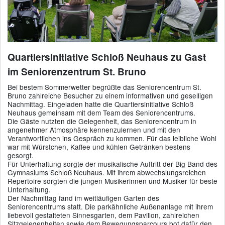
Quartiersinitiative Schloß Neuhaus zu Gast
im Seniorenzentrum St. Bruno
Bei bestem Sommerwetter begrüßte das Seniorencentrum St.
Bruno zahlreiche Besucher zu einem informativen und geselligen
Nachmittag. Eingeladen hatte die Quartiersinitiative Schloß
Neuhaus gemeinsam mit dem Team des Seniorencentrums.
Die Gäste nutzten die Gelegenheit, das Seniorencentrum in
angenehmer Atmosphäre kennenzulernen und mit den
Verantwortlichen ins Gespräch zu kommen. Für das leibliche Wohl
war mit Würstchen, Kaffee und kühlen Getränken bestens
gesorgt.
Für Unterhaltung sorgte der musikalische Auftritt der Big Band des
Gymnasiums Schloß Neuhaus. Mit ihrem abwechslungsreichen
Repertoire sorgten die jungen Musikerinnen und Musiker für beste
Unterhaltung.
Der Nachmittag fand im weitläufigen Garten des
Seniorencentrums statt. Die parkähnliche Außenanlage mit ihrem
liebevoll gestalteten Sinnesgarten, dem Pavillon, zahlreichen
Sitzgelegenheiten sowie dem Bewegungsparcours bot dafür den