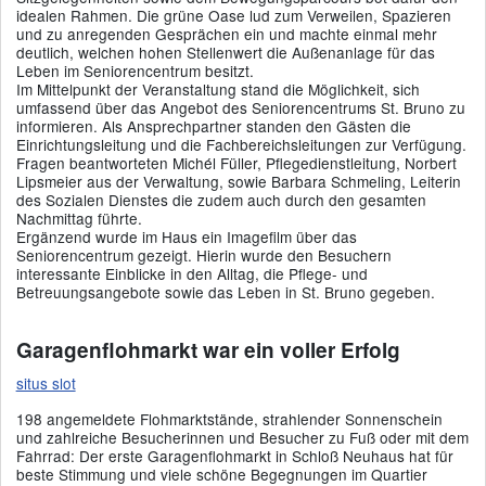
idealen Rahmen. Die grüne Oase lud zum Verweilen, Spazieren
und zu anregenden Gesprächen ein und machte einmal mehr
deutlich, welchen hohen Stellenwert die Außenanlage für das
Leben im Seniorencentrum besitzt.
Im Mittelpunkt der Veranstaltung stand die Möglichkeit, sich
umfassend über das Angebot des Seniorencentrums St. Bruno zu
informieren. Als Ansprechpartner standen den Gästen die
Einrichtungsleitung und die Fachbereichsleitungen zur Verfügung.
Fragen beantworteten Michél Füller, Pflegedienstleitung, Norbert
Lipsmeier aus der Verwaltung, sowie Barbara Schmeling, Leiterin
des Sozialen Dienstes die zudem auch durch den gesamten
Nachmittag führte.
Ergänzend wurde im Haus ein Imagefilm über das
Seniorencentrum gezeigt. Hierin wurde den Besuchern
interessante Einblicke in den Alltag, die Pflege- und
Betreuungsangebote sowie das Leben in St. Bruno gegeben.
Garagenflohmarkt war ein voller Erfolg
situs slot
198 angemeldete Flohmarktstände, strahlender Sonnenschein
und zahlreiche Besucherinnen und Besucher zu Fuß oder mit dem
Fahrrad: Der erste Garagenflohmarkt in Schloß Neuhaus hat für
beste Stimmung und viele schöne Begegnungen im Quartier