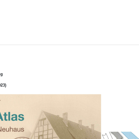
ng
023)