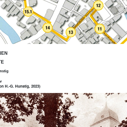
NEN
TE
nstig
v
n H.-G. Hunstig, 2023)