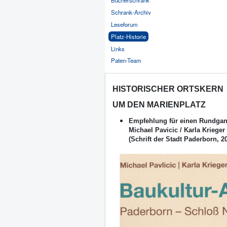
Bücherschrank
Schrank-Archiv
Leseforum
Platz-Historie
Links
Paten-Team
HISTORISCHER ORTSKERN
UM DEN MARIENPLATZ
Empfehlung für einen Rundga
Michael Pavicic / Karla Krieger
(Schrift der Stadt Paderborn, 2