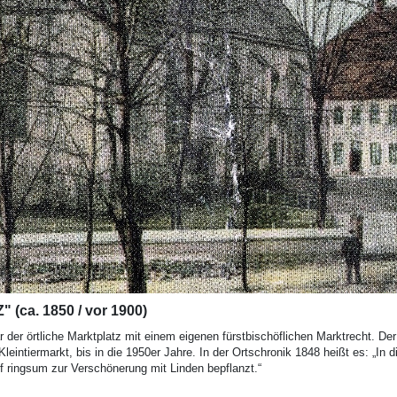
ca. 1850 / vor 1900)
r der örtliche Marktplatz mit einem eigenen fürstbischöflichen Marktrecht. De
leintiermarkt, bis in die 1950er Jahre. In der Ortschronik 1848 heißt es: „In
f ringsum zur Verschönerung mit Linden bepflanzt.“